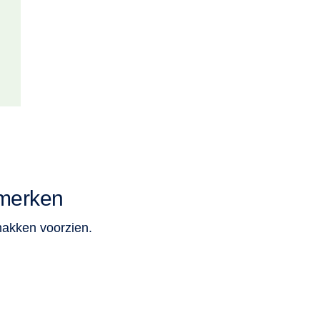
merken
makken voorzien.