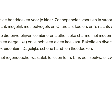
 de handdoeken voor je klaar. Zonnepanelen voorzien in stroom
tzicht, mogelijk met roofvogels en Charolais-koeien, en 's nac
 dierenverblijven combineren authentieke charme met modern c
s en dergelijke) en je hebt een eigen koelkast. Bakolie en div
ipkruidentuin. Dagelijks schone hand- en theedoeken.
 regendouche, wastafel, toilet en föhn. Er is een zoutwater