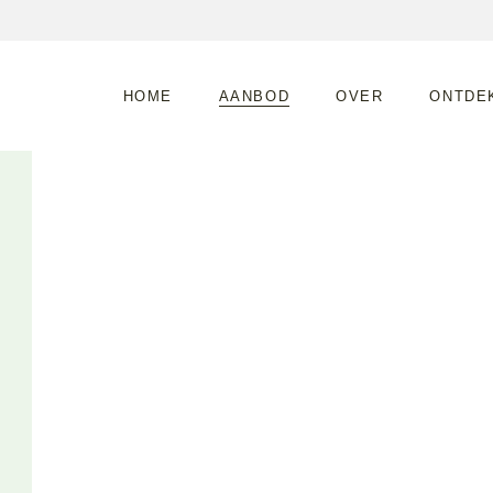
Twin Bell Tent
Essential Bell Tent
HOME
AANBOD
OVER
ONTDE
Bell Plus Tent
Eigen Tent
Twin Bell Tent
Essential Bell Tent
Bell Plus Tent
Eigen Tent