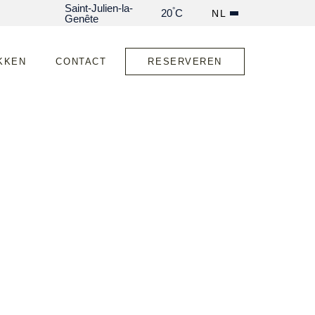
Saint-Julien-la-
°
20
C
NL
Genête
KKEN
CONTACT
RESERVEREN